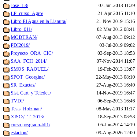
Jose_L8/
07-Jun-2013 11:39
LP_curso_Agro/
21-Apr-2015 11:10
Libro El Agua en la Llanura/
21-Nov-2019 15:16
Libro_011/
02-Mar-2012 08:41
MODTRAN/
07-Aug-2013 09:12
PDI2019/
03-Jul-2019 09:02
Proyecto_ORA_CIC/
03-Sep-2013 18:53
SAA_FCH_2014/
07-Nov-2014 11:07
SMOS_RAQUEL/
19-Feb-2013 13:07
SPOT_Georgina/
22-May-2013 08:10
SR_Exactas/
27-Aug-2013 16:40
Sist. Cart. y Teledet./
14-Nov-2019 16:47
TVDI/
06-Sep-2013 16:46
Tesis_Holzman/
08-May-2013 11:17
XISCyTT_2013/
18-Sep-2013 08:58
curso posgrado-tdi1/
05-Jun-2014 14:19
estacion/
09-Aug-2026 12:00