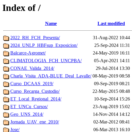
Index of /
Name
Last modified
2022_RH_FCH_Presenta/
31-Aug-2022 10:44
2024_UNLP_HBFsup_Exposicion/
25-Sep-2024 11:31
Balcarce-Agromet/
24-May-2019 16:11
CLIMATOLOGIA_FCH_UNCPBA/
05-Apr-2021 14:11
CONAE_Valida_2014/
29-Jul-2014 13:30
Charla_Visita_ADA-BLUE_Deal_Lavalle/
08-May-2019 08:58
Curso_DCAAS_2019/
09-Sep-2019 08:21
Curso_Recarga_Custodio/
22-May-2015 08:48
ET_Local_Regional_2014/
10-Sep-2014 15:26
ET_UNCu_Cursos/
23-Aug-2019 15:02
Geo_UNS_2014/
14-Nov-2014 14:12
Jornada_UAV_ene_2010/
02-Mar-2012 08:41
Jose/
06-Mar-2013 16:10