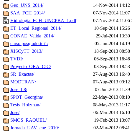
Geo_UNS_2014/
14-Nov-2014 14:12
SAA_FCH_2014/
07-Nov-2014 11:07
Hidrologia_FCH_UNCPBA_1.pdf
07-Nov-2014 11:06
ET_Local_Regional_2014/
10-Sep-2014 15:26
CONAE_Valida_2014/
29-Jul-2014 13:30
curso posgrado-tdi1/
05-Jun-2014 14:19
XISCyTT_2013/
18-Sep-2013 08:58
TVDI/
06-Sep-2013 16:46
Proyecto_ORA_CIC/
03-Sep-2013 18:53
SR_Exactas/
27-Aug-2013 16:40
MODTRAN/
07-Aug-2013 09:12
Jose_L8/
07-Jun-2013 11:39
SPOT_Georgina/
22-May-2013 08:10
Tesis_Holzman/
08-May-2013 11:17
Jose/
06-Mar-2013 16:10
SMOS_RAQUEL/
19-Feb-2013 13:07
Jornada_UAV_ene_2010/
02-Mar-2012 08:41