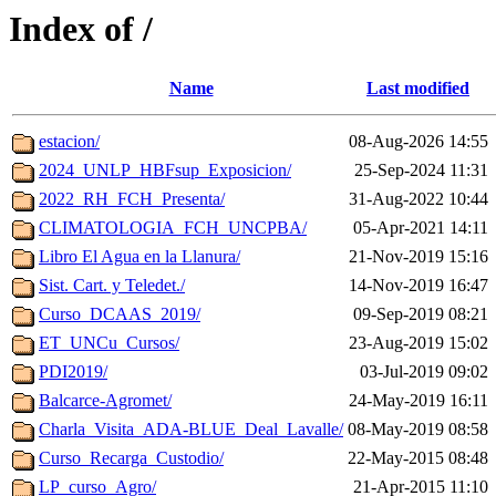
Index of /
Name
Last modified
estacion/
08-Aug-2026 14:55
2024_UNLP_HBFsup_Exposicion/
25-Sep-2024 11:31
2022_RH_FCH_Presenta/
31-Aug-2022 10:44
CLIMATOLOGIA_FCH_UNCPBA/
05-Apr-2021 14:11
Libro El Agua en la Llanura/
21-Nov-2019 15:16
Sist. Cart. y Teledet./
14-Nov-2019 16:47
Curso_DCAAS_2019/
09-Sep-2019 08:21
ET_UNCu_Cursos/
23-Aug-2019 15:02
PDI2019/
03-Jul-2019 09:02
Balcarce-Agromet/
24-May-2019 16:11
Charla_Visita_ADA-BLUE_Deal_Lavalle/
08-May-2019 08:58
Curso_Recarga_Custodio/
22-May-2015 08:48
LP_curso_Agro/
21-Apr-2015 11:10