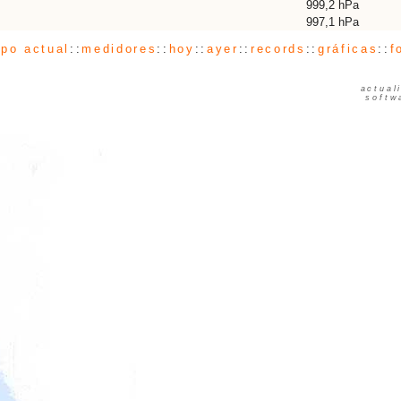
999,2 hPa
997,1 hPa
po actual
::
medidores
::
hoy
::
ayer
::
records
::
gráficas
::
f
actual
softw