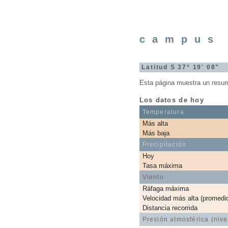
campus 
Latitud S 37° 19' 08"
Esta página muestra un resume
Los datos de hoy
Temperatura
Más alta
Más baja
Precipitación
Hoy
Tasa máxima
Viento
Ráfaga máxima
Velocidad más alta (promedi
Distancia recorrida
Presión atmosférica (nive