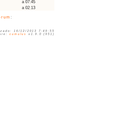
a 07:45
a 02:13
orum
:
izado: 16/12/2013 7:49:55
are:
cumulus
v1.9.0 (951)